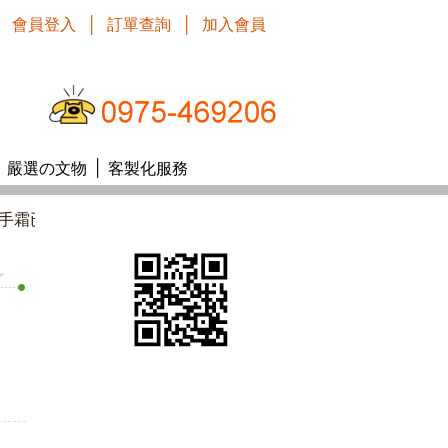
會員登入
│
訂單查詢
│
加入會員
│
│
嚴選の文物
客製化服務
南非國寶茶和護手霜已經上市，歡迎舊雨新知留言洽詢及訂購! ٩(ˊᗜˋ )و